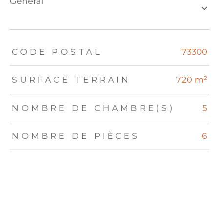
général
TRAD_ZEPHYR_Caracteristique
TRAD_ZEPHYR_Valeurs
CODE POSTAL
73300
SURFACE TERRAIN
720 m²
NOMBRE DE CHAMBRE(S)
5
NOMBRE DE PIÈCES
6