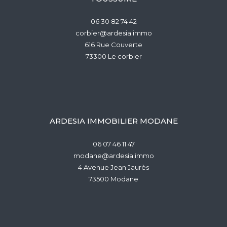
06 30 82 74 42
corbier@ardesia.immo
616 Rue Couverte
73300
le corbier
ARDESIA IMMOBILIER MODANE
06 07 46 11 47
modane@ardesia.immo
4 Avenue Jean Jaurès
73500
modane