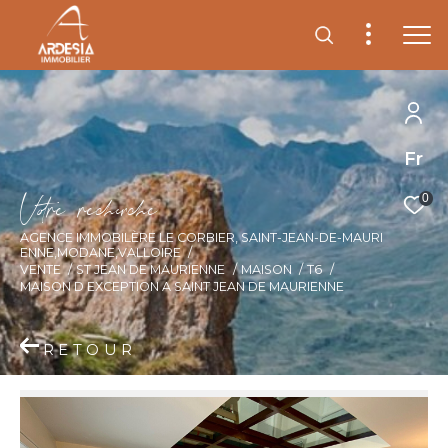
Fr
V
o
r
e
r
e
c
e
c
e
0
AGENCE IMMOBILÈRE LE CORBIER, SAINT-JEAN-DE-MAURI
ENNE,MODANE,VALLOIRE
VENTE
ST JEAN DE MAURIENNE
MAISON
T6
MAISON D EXCEPTION A SAINT JEAN DE MAURIENNE
RETOUR