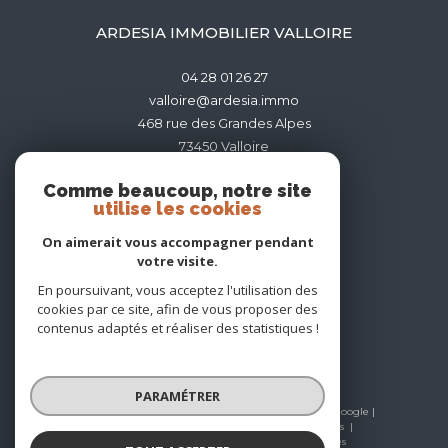
ARDESIA IMMOBILIER VALLOIRE
04 28 01 26 27
valloire@ardesia.immo
468 rue des Grandes Alpes
73450
valloire
Comme beaucoup, notre site
utilise les cookies
On aimerait vous accompagner pendant
votre visite.
ADHÉRENTS
En poursuivant, vous acceptez l'utilisation des
cookies par ce site, afin de vous proposer des
contenus adaptés et réaliser des statistiques !
PARAMÉTRER
© 2026 | Tous droits réservés | Traduction powered by Google |
Nos honoraires
Plan du site
Mentions légales
Admin
Nos liens
Politique RGPD
Cookies