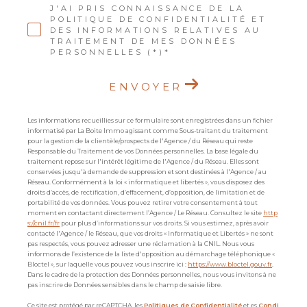
J'AI PRIS CONNAISSANCE DE LA
POLITIQUE DE CONFIDENTIALITÉ ET
DES INFORMATIONS RELATIVES AU
TRAITEMENT DE MES DONNÉES
PERSONNELLES (*)*
ENVOYER
Les informations recueillies sur ce formulaire sont enregistrées dans un fichier
informatisé par La Boite Immo agissant comme Sous-traitant du traitement
pour la gestion de la clientèle/prospects de l'Agence / du Réseau qui reste
Responsable du Traitement de vos Données personnelles. La base légale du
traitement repose sur l'intérêt légitime de l'Agence / du Réseau. Elles sont
conservées jusqu'à demande de suppression et sont destinées à l'Agence / au
Réseau. Conformément à la loi « informatique et libertés », vous disposez des
droits d’accès, de rectification, d’effacement, d’opposition, de limitation et de
portabilité de vos données. Vous pouvez retirer votre consentement à tout
moment en contactant directement l’Agence / Le Réseau. Consultez le site
http
s://cnil.fr/fr
pour plus d’informations sur vos droits. Si vous estimez, après avoir
contacté l'Agence / le Réseau, que vos droits « Informatique et Libertés » ne sont
pas respectés, vous pouvez adresser une réclamation à la CNIL. Nous vous
informons de l’existence de la liste d'opposition au démarchage téléphonique «
Bloctel », sur laquelle vous pouvez vous inscrire ici :
https://www.bloctel.gouv.fr
.
Dans le cadre de la protection des Données personnelles, nous vous invitons à ne
pas inscrire de Données sensibles dans le champ de saisie libre.
Ce site est protégé par reCAPTCHA, les
Politiques de Confidentialité
et es
Condi