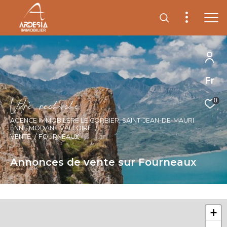
Fr
V
o
r
e
r
e
c
e
c
e
0
AGENCE IMMOBILÈRE LE CORBIER, SAINT-JEAN-DE-MAURI
ENNE,MODANE,VALLOIRE
VENTE
FOURNEAUX
Annonces de vente sur Fourneaux
+