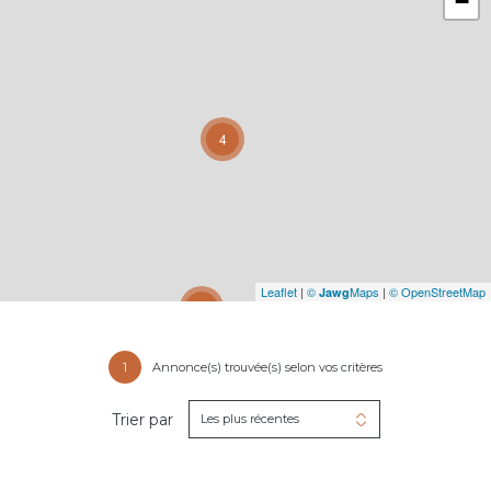
−
4
Leaflet
|
©
Maps
|
© OpenStreetMap
Jawg
31
1
Annonce(s) trouvée(s) selon vos critères
Trier par
Les plus récentes