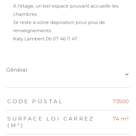
A l'étage, un bel espace pouvant accueillir les
chambres
Je reste à votre disposition pour plus de
renseignements
Katy Lambert 06 07 46 11 47
général
TRAD_ZEPHYR_Caracteristique
TRAD_ZEPHYR_Valeurs
CODE POSTAL
73500
SURFACE LOI CARREZ
74 m²
(M²)