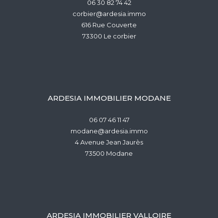
06 30 82 74 42
corbier@ardesia.immo
616 Rue Couverte
73300
le corbier
ARDESIA IMMOBILIER MODANE
06 07 46 11 47
modane@ardesia.immo
4 Avenue Jean Jaurès
73500
modane
ARDESIA IMMOBILIER VALLOIRE