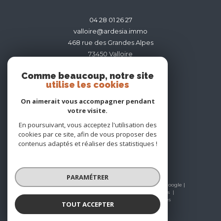
04 28 01 26 27
valloire@ardesia.immo
468 rue des Grandes Alpes
73450
valloire
Comme beaucoup, notre site
utilise les cookies
On aimerait vous accompagner pendant
votre visite.
ADHÉRENTS
En poursuivant, vous acceptez l'utilisation des
cookies par ce site, afin de vous proposer des
contenus adaptés et réaliser des statistiques !
PARAMÉTRER
© 2026 | Tous droits réservés | Traduction powered by Google |
Nos honoraires
Plan du site
Mentions légales
Admin
Nos liens
Politique RGPD
Cookies
TOUT ACCEPTER