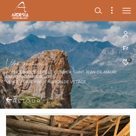
Fr
V
o
r
e
r
e
c
e
c
e
0
AGENCE IMMOBILÈRE LE CORBIER, SAINT-JEAN-DE-MAURI
ENNE,MODANE,VALLOIRE
VENTE
BRAMANS
MAISON DE VILLAGE
RETOUR