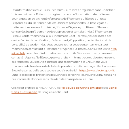
Les informations recueillies sur ce formulaire sont enregistrées dans un fichier
informatisé par La Boite Immo agissant comme Sous-traitant du traitement
pour la gestion de la clientèle/prospects de l'Agence / du Réseau qui reste
Responsable du Traitement de vos Données personnelles. La base légale du
traitement repose sur l'intérêt légitime de l'Agence / du Réseau. Elles sont
conservées jusqu'à demande de suppression et sont destinées à l'Agence / au
Réseau. Conformément à la loi « informatique et libertés », vous disposez des
droits d’accès, de rectification, d’effacement, d’opposition, de limitation et de
portabilité de vos données. Vous pouvez retirer votre consentement à tout
moment en contactant directement l’Agence / Le Réseau. Consultez le site
http
s://cnil.fr/fr
pour plus d’informations sur vos droits. Si vous estimez, après avoir
contacté l'Agence / le Réseau, que vos droits « Informatique et Libertés » ne sont
pas respectés, vous pouvez adresser une réclamation à la CNIL. Nous vous
informons de l’existence de la liste d'opposition au démarchage téléphonique «
Bloctel », sur laquelle vous pouvez vous inscrire ici :
https://www.bloctel.gouv.fr
.
Dans le cadre de la protection des Données personnelles, nous vous invitons à ne
pas inscrire de Données sensibles dans le champ de saisie libre.
Ce site est protégé par reCAPTCHA, les
Politiques de Confidentialité
et es
Condi
tions d'utilisation
de Google s'appliquent.