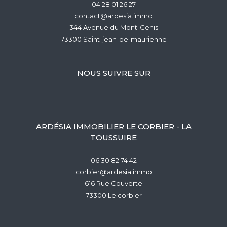
04 28 01 26 27
contact@ardesia.immo
344 Avenue du Mont-Cenis
73300
saint-jean-de-maurienne
NOUS SUIVRE SUR
ARDÉSIA IMMOBILIER LE CORBIER - LA
TOUSSUIRE
06 30 82 74 42
corbier@ardesia.immo
616 Rue Couverte
73300
le corbier