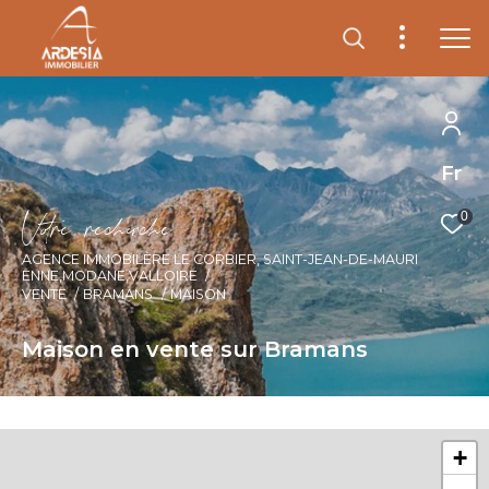
Fr
V
o
r
e
r
e
c
e
c
e
0
AGENCE IMMOBILÈRE LE CORBIER, SAINT-JEAN-DE-MAURI
ENNE,MODANE,VALLOIRE
VENTE
BRAMANS
MAISON
Maison en vente sur Bramans
+