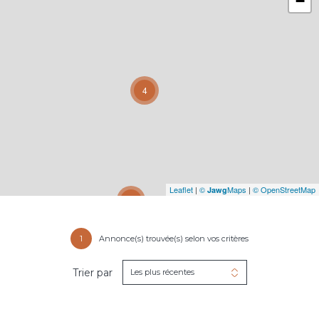
−
4
Leaflet
|
©
Maps
|
© OpenStreetMap
Jawg
31
1
Annonce(s) trouvée(s) selon vos critères
Trier par
Les plus récentes