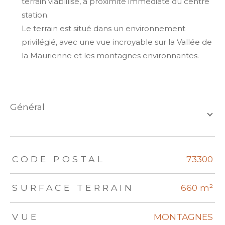
terrain viablilisé, à proximité immédiate du centre
station.
Le terrain est situé dans un environnement
privilégié, avec une vue incroyable sur la Vallée de
la Maurienne et les montagnes environnantes.
général
TRAD_ZEPHYR_Caracteristique
TRAD_ZEPHYR_Valeurs
CODE POSTAL
73300
SURFACE TERRAIN
660 m²
VUE
MONTAGNES