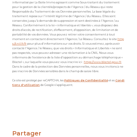
informatisé par La Boite Immo agissant comme Sous-traitant du traitement
pour la gestion de la clientèle/prospects de l'Agence / du Réseau qui reste
Responsable du Traitement de vos Données personnelles. La base légale du
traitement repose sur l'intérêt légitime de l'Agence / du Réseau. Elles sont
conservées jusqu'à demande de suppression et sont destinées à l'Agence / au
Réseau. Conformément à la loi « informatique et libertés », vous disposez des
droits d’accès, de rectification, d’effacement, d’opposition, de limitation et de
portabilité de vos données. Vous pouvez retirer votre consentement à tout
moment en contactant directement l’Agence / Le Réseau. Consultez le site
http
s://cnil.fr/fr
pour plus d’informations sur vos droits. Si vous estimez, après avoir
contacté l'Agence / le Réseau, que vos droits « Informatique et Libertés » ne sont
pas respectés, vous pouvez adresser une réclamation à la CNIL. Nous vous
informons de l’existence de la liste d'opposition au démarchage téléphonique «
Bloctel », sur laquelle vous pouvez vous inscrire ici :
https://www.bloctel.gouv.fr
.
Dans le cadre de la protection des Données personnelles, nous vous invitons à ne
pas inscrire de Données sensibles dans le champ de saisie libre.
Ce site est protégé par reCAPTCHA, les
Politiques de Confidentialité
et es
Condi
tions d'utilisation
de Google s'appliquent.
partager