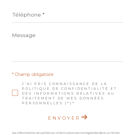
Téléphone
*
Message
*
* Champ obligatoire
J'AI PRIS CONNAISSANCE DE LA
POLITIQUE DE CONFIDENTIALITÉ ET
DES INFORMATIONS RELATIVES AU
TRAITEMENT DE MES DONNÉES
PERSONNELLES (*)*
ENVOYER
Les informations recueillies sur ce formulaire sont enregistrées dans un fichier