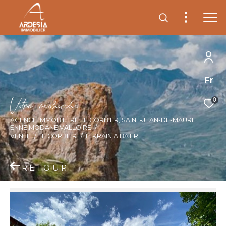
Fr
V
o
r
e
r
e
c
e
c
e
0
AGENCE IMMOBILÈRE LE CORBIER, SAINT-JEAN-DE-MAURI
ENNE,MODANE,VALLOIRE
VENTE
LE CORBIER
TERRAIN A BATIR
RETOUR