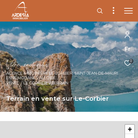
Fr
V
o
r
e
r
e
c
e
c
e
0
AGENCE IMMOBILÈRE LE CORBIER, SAINT-JEAN-DE-MAURI
ENNE,MODANE,VALLOIRE
VENTE
LE CORBIER
TERRAIN
Terrain en vente sur Le-Corbier
+