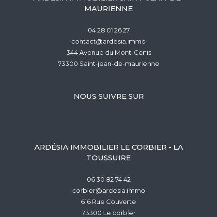
MAURIENNE
04 28 01 26 27
contact@ardesia.immo
344 Avenue du Mont-Cenis
73300
saint-jean-de-maurienne
NOUS SUIVRE SUR
ARDÉSIA IMMOBILIER LE CORBIER - LA
TOUSSUIRE
06 30 82 74 42
corbier@ardesia.immo
616 Rue Couverte
73300
le corbier