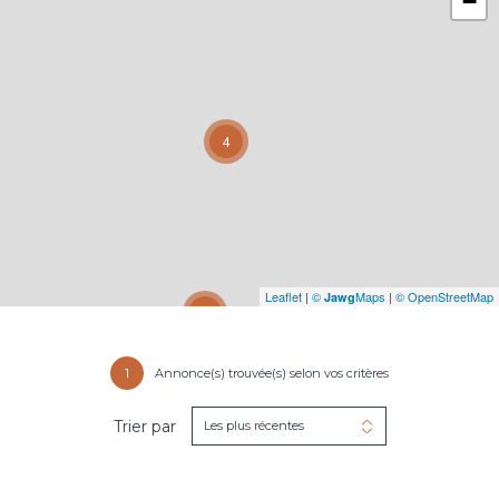
−
4
Leaflet
|
©
Maps
|
© OpenStreetMap
Jawg
31
1
Annonce(s) trouvée(s) selon vos critères
Trier par
Les plus récentes