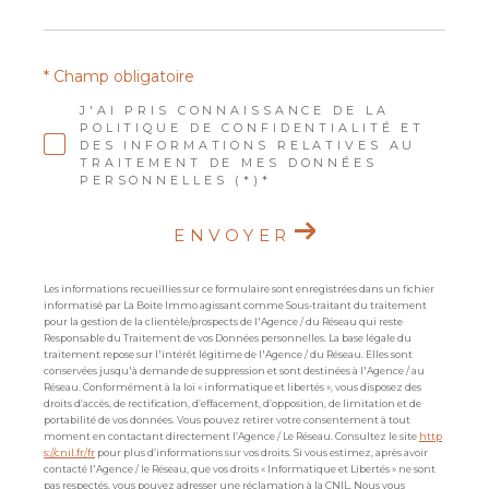
* Champ obligatoire
J'AI PRIS CONNAISSANCE DE LA
POLITIQUE DE CONFIDENTIALITÉ ET
DES INFORMATIONS RELATIVES AU
TRAITEMENT DE MES DONNÉES
PERSONNELLES (*)*
ENVOYER
Les informations recueillies sur ce formulaire sont enregistrées dans un fichier
informatisé par La Boite Immo agissant comme Sous-traitant du traitement
pour la gestion de la clientèle/prospects de l'Agence / du Réseau qui reste
Responsable du Traitement de vos Données personnelles. La base légale du
traitement repose sur l'intérêt légitime de l'Agence / du Réseau. Elles sont
conservées jusqu'à demande de suppression et sont destinées à l'Agence / au
Réseau. Conformément à la loi « informatique et libertés », vous disposez des
droits d’accès, de rectification, d’effacement, d’opposition, de limitation et de
portabilité de vos données. Vous pouvez retirer votre consentement à tout
moment en contactant directement l’Agence / Le Réseau. Consultez le site
http
s://cnil.fr/fr
pour plus d’informations sur vos droits. Si vous estimez, après avoir
contacté l'Agence / le Réseau, que vos droits « Informatique et Libertés » ne sont
pas respectés, vous pouvez adresser une réclamation à la CNIL. Nous vous