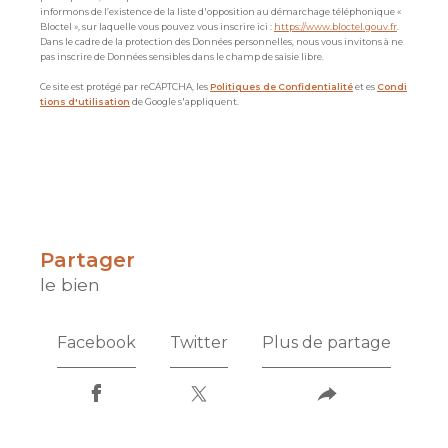
informons de l’existence de la liste d'opposition au démarchage téléphonique «
Bloctel », sur laquelle vous pouvez vous inscrire ici :
https://www.bloctel.gouv.fr
.
Dans le cadre de la protection des Données personnelles, nous vous invitons à ne
pas inscrire de Données sensibles dans le champ de saisie libre.
Ce site est protégé par reCAPTCHA, les
Politiques de Confidentialité
et es
Condi
tions d'utilisation
de Google s'appliquent.
partager
le bien
Facebook
Twitter
Plus de partage