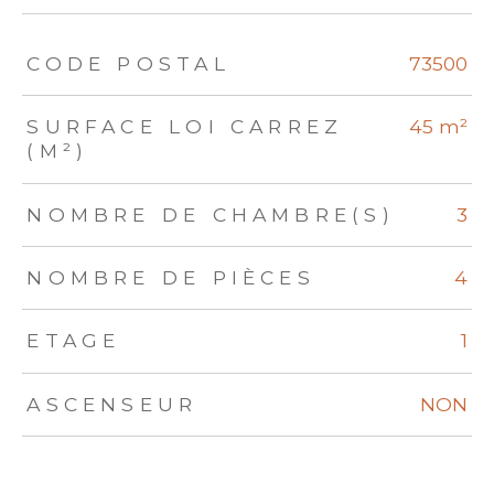
TRAD_ZEPHYR_Caracteristique
TRAD_ZEPHYR_Valeurs
CODE POSTAL
73500
SURFACE LOI CARREZ
45 m²
(M²)
NOMBRE DE CHAMBRE(S)
3
NOMBRE DE PIÈCES
4
ETAGE
1
ASCENSEUR
NON