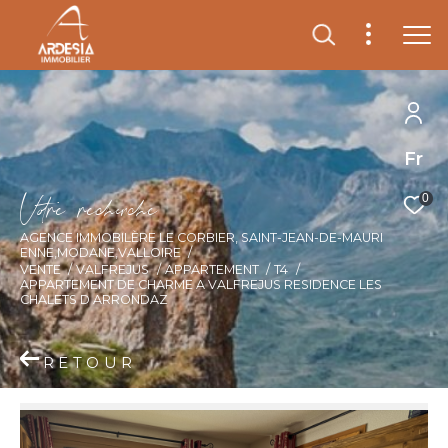
Fr
V
o
r
e
r
e
c
e
c
e
0
AGENCE IMMOBILÈRE LE CORBIER, SAINT-JEAN-DE-MAURI
ENNE,MODANE,VALLOIRE
VENTE
VALFREJUS
APPARTEMENT
T4
APPARTEMENT DE CHARME A VALFREJUS RESIDENCE LES
CHALETS D ARRONDAZ
RETOUR