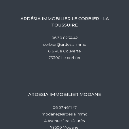
ARDÉSIA IMMOBILIER LE CORBIER - LA
TOUSSUIRE
06 30 82 74 42
corbier@ardesia.immo
616 Rue Couverte
73300
le corbier
ARDESIA IMMOBILIER MODANE
06 07 46 11 47
modane@ardesia.immo
4 Avenue Jean Jaurès
73500
modane