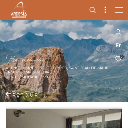
Fr
V
o
r
e
r
e
c
e
c
e
0
AGENCE IMMOBILÈRE LE CORBIER, SAINT-JEAN-DE-MAURI
ENNE,MODANE,VALLOIRE
VENTE
MODANE
STUDIO
RETOUR