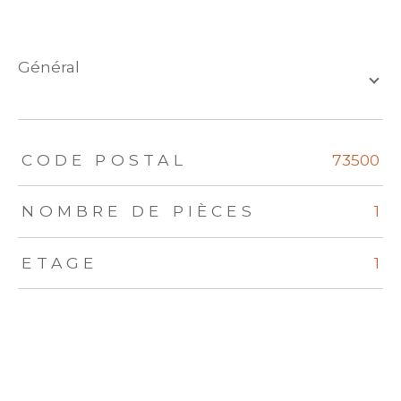
général
TRAD_ZEPHYR_Caracteristique
TRAD_ZEPHYR_Valeurs
CODE POSTAL
73500
NOMBRE DE PIÈCES
1
ETAGE
1