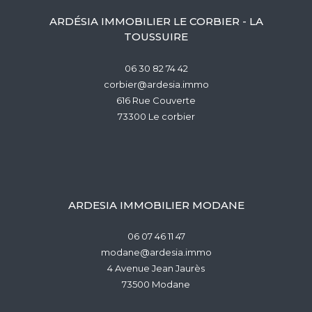
ARDÉSIA IMMOBILIER LE CORBIER - LA
TOUSSUIRE
06 30 82 74 42
corbier@ardesia.immo
616 Rue Couverte
73300
le corbier
ARDESIA IMMOBILIER MODANE
06 07 46 11 47
modane@ardesia.immo
4 Avenue Jean Jaurès
73500
modane