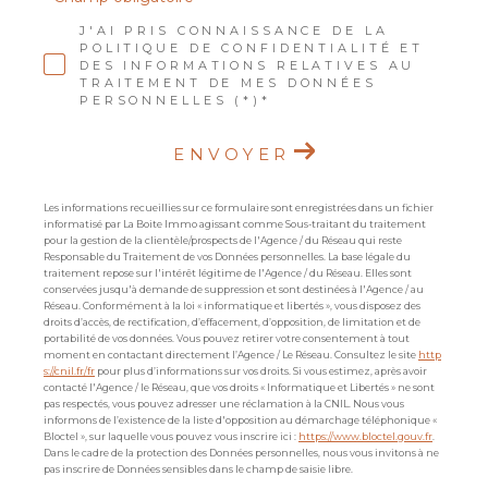
J'AI PRIS CONNAISSANCE DE LA
POLITIQUE DE CONFIDENTIALITÉ ET
DES INFORMATIONS RELATIVES AU
TRAITEMENT DE MES DONNÉES
PERSONNELLES (*)*
ENVOYER
Les informations recueillies sur ce formulaire sont enregistrées dans un fichier
informatisé par La Boite Immo agissant comme Sous-traitant du traitement
pour la gestion de la clientèle/prospects de l'Agence / du Réseau qui reste
Responsable du Traitement de vos Données personnelles. La base légale du
traitement repose sur l'intérêt légitime de l'Agence / du Réseau. Elles sont
conservées jusqu'à demande de suppression et sont destinées à l'Agence / au
Réseau. Conformément à la loi « informatique et libertés », vous disposez des
droits d’accès, de rectification, d’effacement, d’opposition, de limitation et de
portabilité de vos données. Vous pouvez retirer votre consentement à tout
moment en contactant directement l’Agence / Le Réseau. Consultez le site
http
s://cnil.fr/fr
pour plus d’informations sur vos droits. Si vous estimez, après avoir
contacté l'Agence / le Réseau, que vos droits « Informatique et Libertés » ne sont
pas respectés, vous pouvez adresser une réclamation à la CNIL. Nous vous
informons de l’existence de la liste d'opposition au démarchage téléphonique «
Bloctel », sur laquelle vous pouvez vous inscrire ici :
https://www.bloctel.gouv.fr
.
Dans le cadre de la protection des Données personnelles, nous vous invitons à ne
pas inscrire de Données sensibles dans le champ de saisie libre.