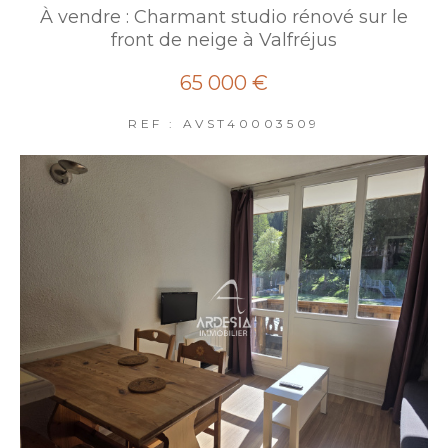
À vendre : Charmant studio rénové sur le
front de neige à Valfréjus
65 000 €
REF : AVST40003509