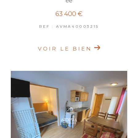
ée
63 400 €
REF : AVMA40003215
VOIR LE BIEN