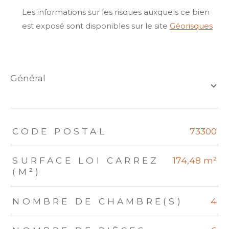
Les informations sur les risques auxquels ce bien
est exposé sont disponibles sur le site
Géorisques
général
TRAD_ZEPHYR_Caracteristique
TRAD_ZEPHYR_Valeurs
CODE POSTAL
73300
SURFACE LOI CARREZ
174,48 m²
(M²)
NOMBRE DE CHAMBRE(S)
4