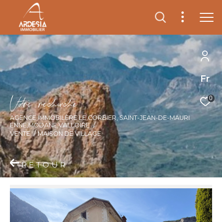
Fr
V
o
r
e
r
e
c
e
c
e
0
AGENCE IMMOBILÈRE LE CORBIER, SAINT-JEAN-DE-MAURI
ENNE,MODANE,VALLOIRE
VENTE
MAISON DE VILLAGE
RETOUR