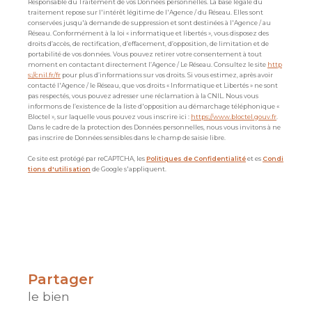
Responsable du Traitement de vos Données personnelles. La base légale du
traitement repose sur l'intérêt légitime de l'Agence / du Réseau. Elles sont
conservées jusqu'à demande de suppression et sont destinées à l'Agence / au
Réseau. Conformément à la loi « informatique et libertés », vous disposez des
droits d’accès, de rectification, d’effacement, d’opposition, de limitation et de
portabilité de vos données. Vous pouvez retirer votre consentement à tout
moment en contactant directement l’Agence / Le Réseau. Consultez le site
http
s://cnil.fr/fr
pour plus d’informations sur vos droits. Si vous estimez, après avoir
contacté l'Agence / le Réseau, que vos droits « Informatique et Libertés » ne sont
pas respectés, vous pouvez adresser une réclamation à la CNIL. Nous vous
informons de l’existence de la liste d'opposition au démarchage téléphonique «
Bloctel », sur laquelle vous pouvez vous inscrire ici :
https://www.bloctel.gouv.fr
.
Dans le cadre de la protection des Données personnelles, nous vous invitons à ne
pas inscrire de Données sensibles dans le champ de saisie libre.
Ce site est protégé par reCAPTCHA, les
Politiques de Confidentialité
et es
Condi
tions d'utilisation
de Google s'appliquent.
partager
le bien