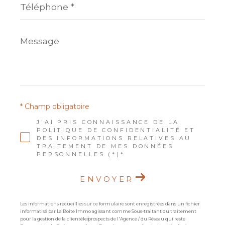
*
Message
*
* Champ obligatoire
J'AI PRIS CONNAISSANCE DE LA
POLITIQUE DE CONFIDENTIALITÉ ET
DES INFORMATIONS RELATIVES AU
TRAITEMENT DE MES DONNÉES
PERSONNELLES (*)*
ENVOYER
Les informations recueillies sur ce formulaire sont enregistrées dans un fichier
informatisé par La Boite Immo agissant comme Sous-traitant du traitement
pour la gestion de la clientèle/prospects de l'Agence / du Réseau qui reste