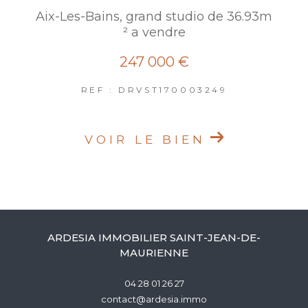
Aix-Les-Bains, grand studio de 36.93m
² a vendre
247 000 €
REF : DRVST170003249
VOIR LE BIEN
ARDESIA IMMOBILIER SAINT-JEAN-DE-
MAURIENNE
04 28 01 26 27
contact@ardesia.immo