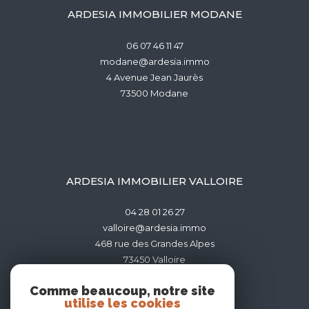
ARDESIA IMMOBILIER MODANE
06 07 46 11 47
modane@ardesia.immo
4 Avenue Jean Jaurès
73500
modane
ARDESIA IMMOBILIER VALLOIRE
04 28 01 26 27
valloire@ardesia.immo
468 rue des Grandes Alpes
73450
valloire
Comme beaucoup, notre site
utilise les cookies