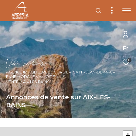
Fr
V
o
r
e
r
e
c
e
c
e
0
AGENCE IMMOBILÈRE LE CORBIER, SAINT-JEAN-DE-MAURI
ENNE,MODANE,VALLOIRE
VENTE
AIX LES BAINS
Annonces de vente sur AIX-LES-
BAINS
+