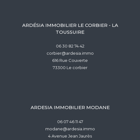
ARDÉSIA IMMOBILIER LE CORBIER - LA
TOUSSUIRE
06 30 82 74 42
corbier@ardesia.immo
616 Rue Couverte
73300
le corbier
ARDESIA IMMOBILIER MODANE
06 07 46 11 47
modane@ardesia.immo
4 Avenue Jean Jaurès