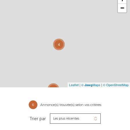
−
4
Leaflet
|
©
Maps
|
© OpenStreetMap
Jawg
31
6
Annonce(s) trouvée(s) selon vos critères
Trier par
Les plus récentes