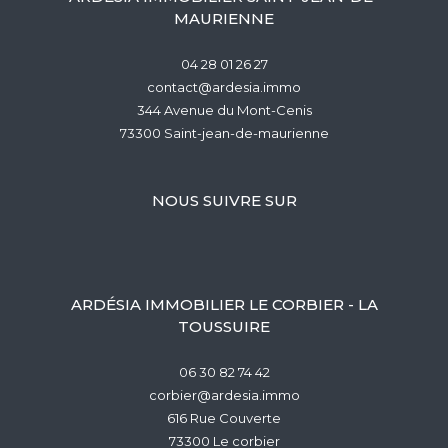
MAURIENNE
04 28 01 26 27
contact@ardesia.immo
344 Avenue du Mont-Cenis
73300
saint-jean-de-maurienne
NOUS SUIVRE SUR
ARDÉSIA IMMOBILIER LE CORBIER - LA
TOUSSUIRE
06 30 82 74 42
corbier@ardesia.immo
616 Rue Couverte
73300
le corbier