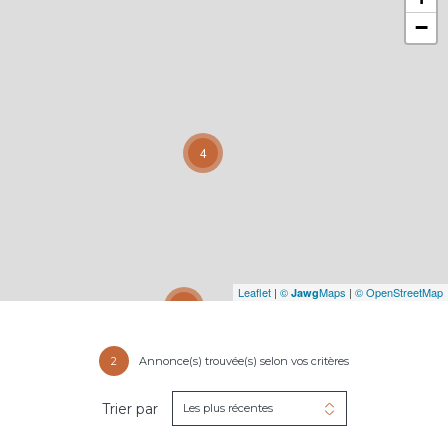
−
4
Leaflet
|
©
Maps
|
© OpenStreetMap
Jawg
31
2
Annonce(s) trouvée(s) selon vos critères
Trier par
Les plus récentes