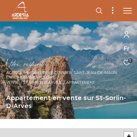
Fr
V
o
r
e
r
e
c
e
c
e
0
AGENCE IMMOBILÈRE LE CORBIER, SAINT-JEAN-DE-MAURI
ENNE,MODANE,VALLOIRE
VENTE
ST SORLIN D ARVES
APPARTEMENT
Appartement en vente sur St-Sorlin-
D-Arves
+